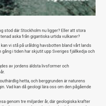
 stod där Stockholm nu ligger? Eller att stora
tenad aska från gigantiska urtida vulkaner?
g kan vi stå på uråldrig havsbotten bland vårt lands
 gång i tiden har skjutit upp Sveriges fjällkedja och
des av jordens äldsta livsformer och
år.
 outhärdlig hetta, och berggrunden är naturens
login. Vad kan då geologi lära oss om den pågående
esa genom tre miljarder år, där geologiska krafter