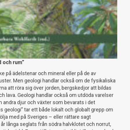
d och rum”
 på ädelstenar och mineral eller på de av
 kuster. Men geologi handlar också om de fysikaliska
a att röra sig över jorden, bergskedjor att bildas
ch lava. Geologi handlar också om utdöda varelser
ch andra djur och växter som bevarats i det
s geologi” tar ett både lokalt och globalt grepp om
lja med på Sveriges – eller rättare sagt
år långa seglats från södra halvklotet och norrut,