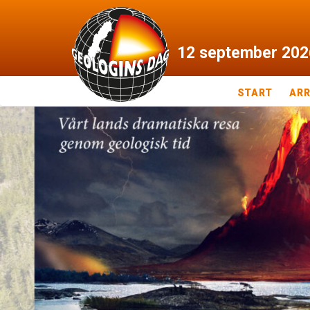
12
september
202
START
AR