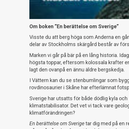
Om boken ”En berättelse om Sverige”
Visste du att berg höga som Anderna en gång
delar av Stockholms skärgård består av förs
Marken vi går på bär på en lång historia. Ida
högsta toppar, eftersom kolossala krafter en
lagt den ovanpå en ännu äldre bergskedja.
I Vättern kan du se stenbumlingar som bygg
rovdinosaurier i Skåne har efterlämnat fotsp
Sverige har utsatts för både dödlig kyla och
klimatstabilisator. Det vet vi tack vare geo
klimatförändringen?
En berättelse om Sverige
tar dig med på en r