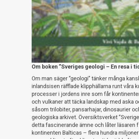
Om boken ”Sveriges geologi – En resa i ti
Om man säger ”geologi” tänker många kanske
inlandsisen räfflade klipphällarna runt våra
processer i jordens inre som får kontinentern
och vulkaner att täcka landskap med aska o
såsom trilobiter, pansarhajar, dinosaurier o
geologiska arkivet. Översiktsverket ”Sverige
detta fascinerande ämne och låter läsaren fö
kontinenten Balticas – flera hundra miljoner 