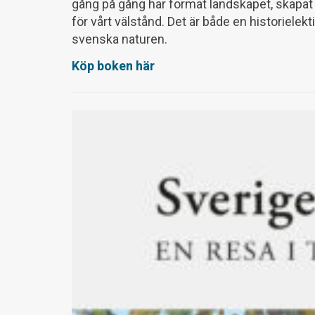
gång på gång har format landskapet, skapat
för vårt välstånd. Det är både en historielekt
svenska naturen.
Köp boken här