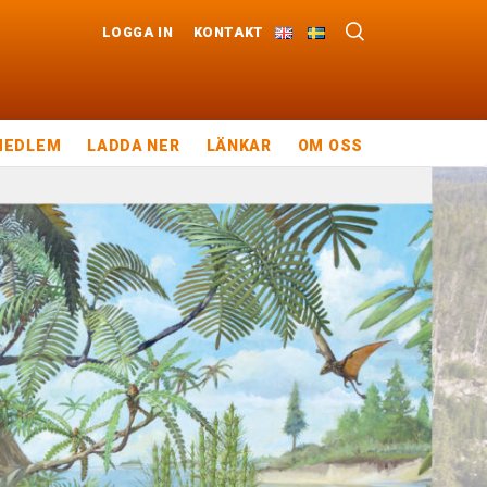
LOGGA IN
KONTAKT
MEDLEM
LADDA NER
LÄNKAR
OM OSS