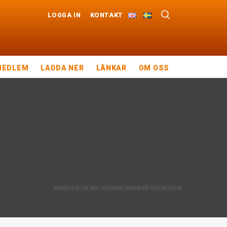
LOGGA IN
KONTAKT
MEDLEM
LADDA NER
LÄNKAR
OM OSS
WEBBUTVECKLING: PIGMENT WEBBYRÅ STOCKHOLM