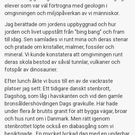
elever som var väl förtrogna med geologin i
omgivningen och miljöpåverkan av vi människor.
Jag berättade om jordens uppbyggnad och hur
jorden och livet uppstått från ”bing bang” och fram
till idag. Sen samlades vi runt mina och deras stenar
och pratade om kristaller, malmer, fossiler och
mineral. Vi kunde konstatera att omgivningen runt
deras skola bestod av såväl tunnlar, vulkaner och
fotspår av dinosaurier.
Efter lunch åkte vi buss till en av de vackraste
platser jag sett: Ett tidigare danskt stenbrott,
Dagshög, som låg i havskanten och vid den gamle
bronsåldershövdingen Dags gravkulle. Här hade
under flera år brutits granit för att bygga vägar, broar
och hus runt om i Danmark. Men rätt igenom
stenbrottet löpte också en diabasgång som vi
besiktigade. En mycket lyckad dag med en underbar