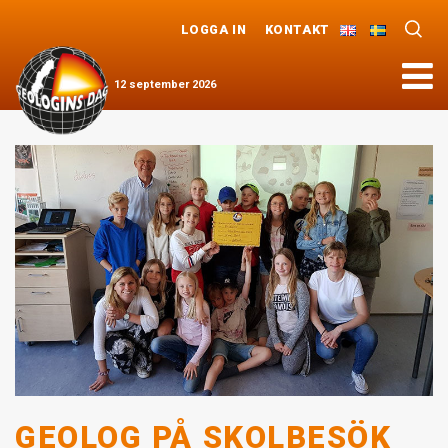
LOGGA IN
KONTAKT
Meny
12
september
2026
GEOLOG PÅ SKOLBESÖK