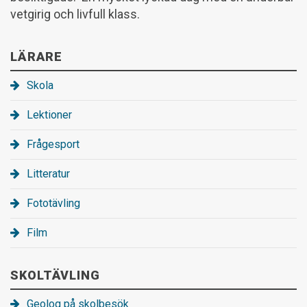
vetgirig och livfull klass.
LÄRARE
Skola
Lektioner
Frågesport
Litteratur
Fototävling
Film
SKOLTÄVLING
Geolog på skolbesök