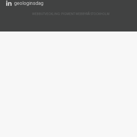
geologinsdag
WEBBUTVECKLING: PIGMENT WEBBYRÅ STOCKHOLM