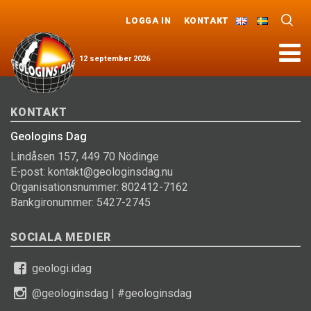
LOGGA IN
KONTAKT
Meny
12
september
2026
KONTAKT
Geologins Dag
Lindåsen 157, 449 70 Nödinge
E-post: kontakt@geologinsdag.nu
Organisationsnummer: 802412-7162
Bankgironummer: 5427-2745
SOCIALA MEDIER
geologi.idag
@geologinsdag
|
#geologinsdag