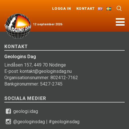
LOGGA IN
KONTAKT
Meny
12
september
2026
KONTAKT
Geologins Dag
Lindåsen 157, 449 70 Nödinge
E-post: kontakt@geologinsdag.nu
Organisationsnummer: 802412-7162
Bankgironummer: 5427-2745
SOCIALA MEDIER
geologi.idag
@geologinsdag
|
#geologinsdag