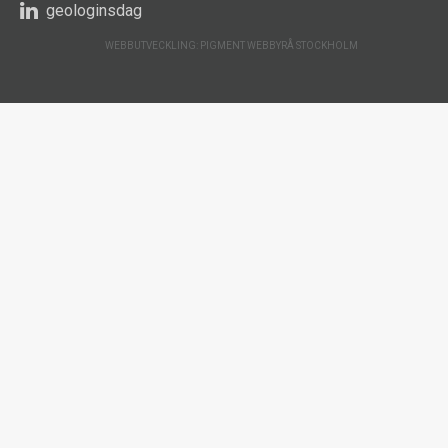
geologinsdag
WEBBUTVECKLING: PIGMENT WEBBYRÅ STOCKHOLM