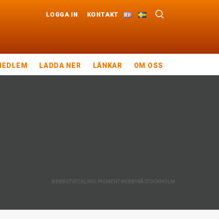
LOGGA IN
KONTAKT
MEDLEM
LADDA NER
LÄNKAR
OM OSS
WEBBUTVECKLING: PIGMENT WEBBYRÅ STOCKHOLM