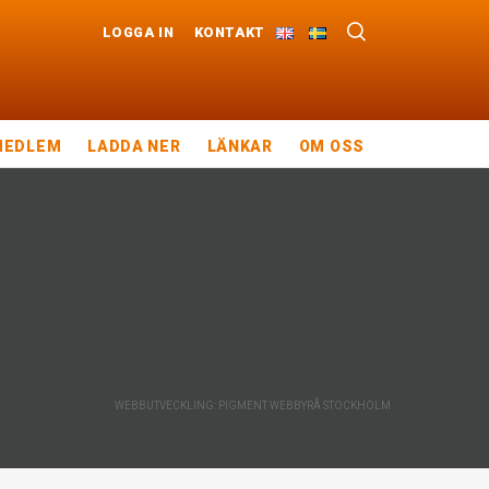
LOGGA IN
KONTAKT
MEDLEM
LADDA NER
LÄNKAR
OM OSS
WEBBUTVECKLING: PIGMENT WEBBYRÅ STOCKHOLM