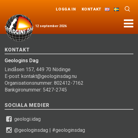
LOGGA IN
KONTAKT
Meny
12
september
2026
KONTAKT
Geologins Dag
Lindåsen 157, 449 70 Nödinge
E-post: kontakt@geologinsdag.nu
Organisationsnummer: 802412-7162
Bankgironummer: 5427-2745
SOCIALA MEDIER
geologi.idag
@geologinsdag
|
#geologinsdag