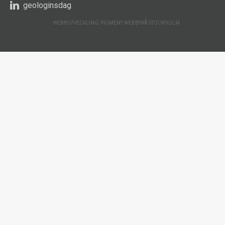
geologinsdag
WEBBUTVECKLING: PIGMENT WEBBYRÅ STOCKHOLM