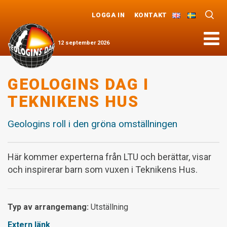
LOGGA IN
KONTAKT
Meny
12
september
2026
GEOLOGINS DAG I
TEKNIKENS HUS
Geologins roll i den gröna omställningen
Här kommer experterna från LTU och berättar, visar
och inspirerar barn som vuxen i Teknikens Hus.
Typ av arrangemang:
Utställning
Extern länk