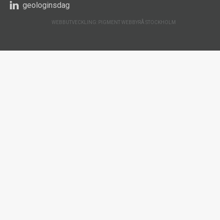
geologinsdag
WEBBUTVECKLING: PIGMENT WEBBYRÅ STOCKHOLM