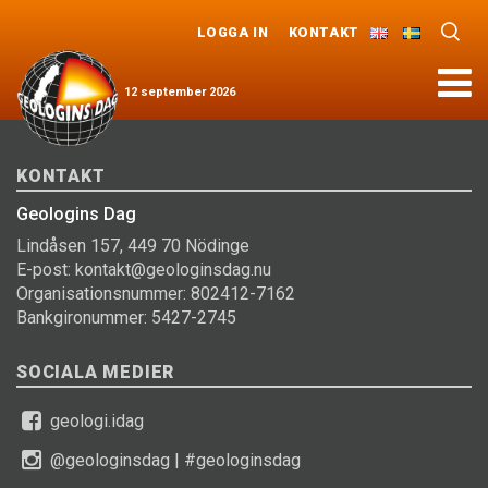
LOGGA IN
KONTAKT
Meny
12
september
2026
KONTAKT
Geologins Dag
Lindåsen 157, 449 70 Nödinge
E-post: kontakt@geologinsdag.nu
Organisationsnummer: 802412-7162
Bankgironummer: 5427-2745
SOCIALA MEDIER
geologi.idag
@geologinsdag
|
#geologinsdag