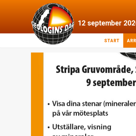
12
september
202
START
AR