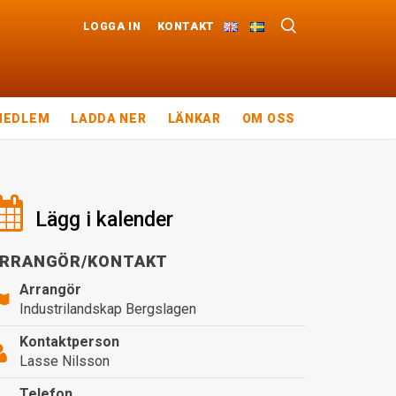
LOGGA IN
KONTAKT
MEDLEM
LADDA NER
LÄNKAR
OM OSS
Lägg i kalender
RRANGÖR/KONTAKT
Arrangör
Industrilandskap Bergslagen
Kontaktperson
Lasse Nilsson
Telefon