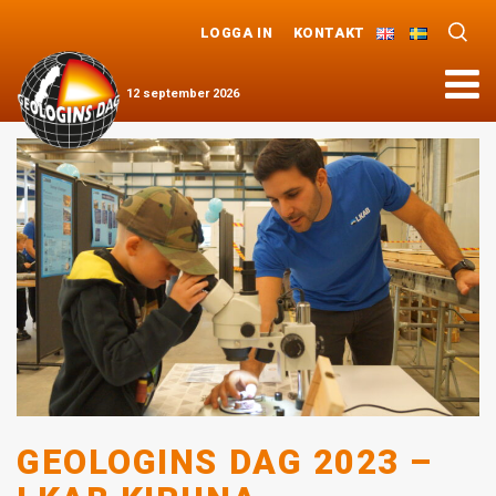
LOGGA IN
KONTAKT
Meny
12
september
2026
GEOLOGINS DAG 2023 –