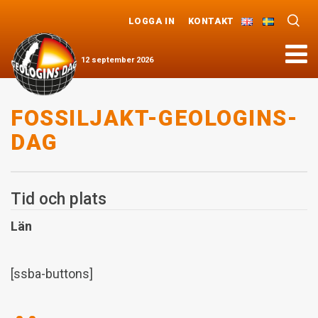
LOGGA IN
KONTAKT
Meny
12
september
2026
FOSSILJAKT-GEOLOGINS-
DAG
Tid och plats
Län
[ssba-buttons]