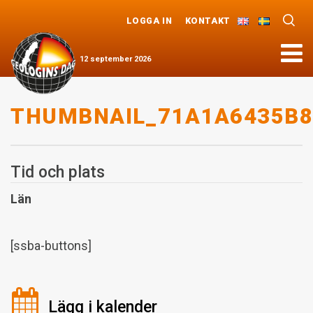
LOGGA IN
KONTAKT
Meny
12
september
2026
THUMBNAIL_71A1A6435B8
Tid och plats
Län
[ssba-buttons]
Lägg i kalender