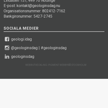
Lindåsen 157, 449 70 Nödinge
E-post: kontakt@geologinsdag.nu
Organisationsnummer: 802412-7162
Bankgironummer: 5427-2745
SOCIALA MEDIER
geologi.idag
@geologinsdag
|
#geologinsdag
geologinsdag
WEBBUTVECKLING: PIGMENT WEBBYRÅ STOCKHOLM