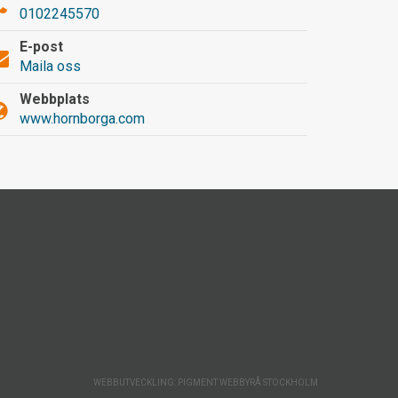
0102245570
E-post
Maila oss
Webbplats
www.hornborga.com
WEBBUTVECKLING: PIGMENT WEBBYRÅ STOCKHOLM