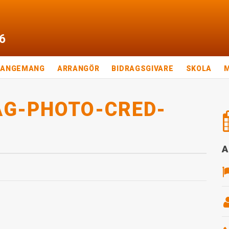
6
RANGEMANG
ARRANGÖR
BIDRAGSGIVARE
SKOLA
AG-PHOTO-CRED-
A