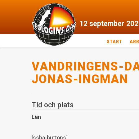
12
september
202
START
AR
VANDRINGENS-D
JONAS-INGMAN
Tid och plats
Län
[ssba-buttons]