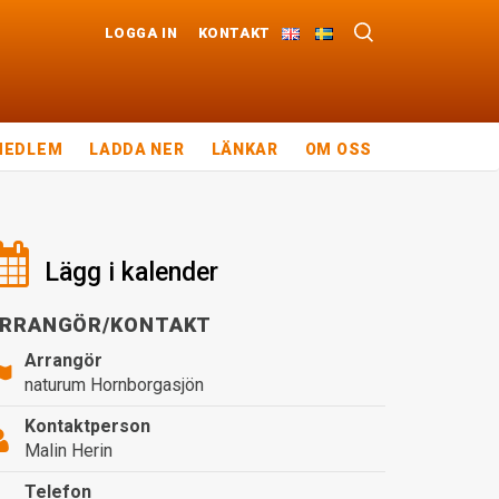
LOGGA IN
KONTAKT
MEDLEM
LADDA NER
LÄNKAR
OM OSS
Lägg i kalender
RRANGÖR/KONTAKT
Arrangör
naturum Hornborgasjön
Kontaktperson
Malin Herin
Telefon