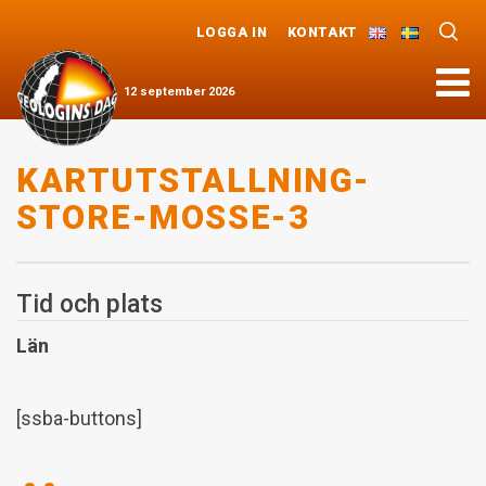
LOGGA IN
KONTAKT
Meny
12
september
2026
KARTUTSTALLNING-
STORE-MOSSE-3
Tid och plats
Län
[ssba-buttons]