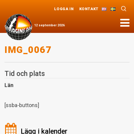
LOGGA IN
KONTAKT
Meny
12
september
2026
IMG_0067
Tid och plats
Län
[ssba-buttons]
Lägg i kalender