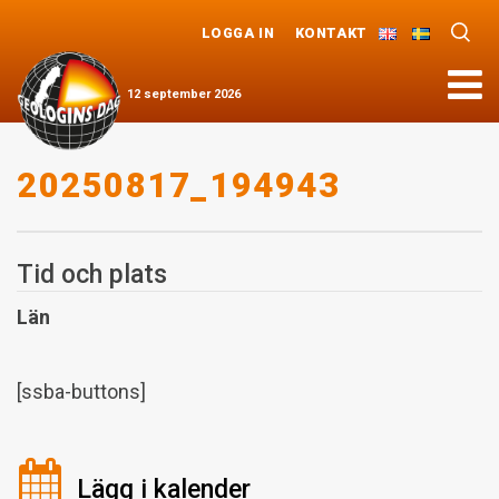
LOGGA IN
KONTAKT
Meny
12
september
2026
20250817_194943
Tid och plats
Län
[ssba-buttons]
Lägg i kalender